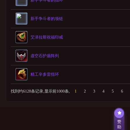
新手争斗者的指环
新手争斗者的项链
艾泽拉斯祝福印戒
虚空石护盾阵列
精工辛多雷指环
找到约6128条记录,显示前1000条,
1
2
3
4
5
6
赞
助