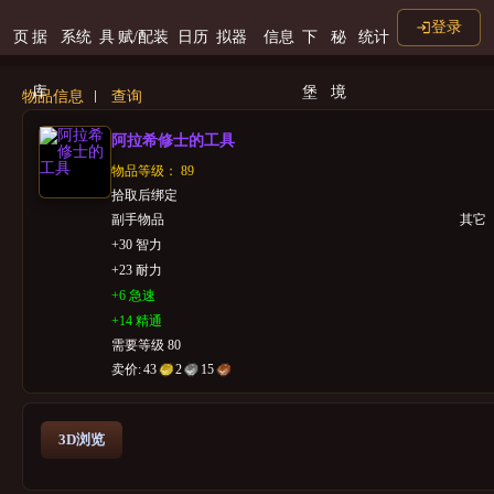
登录
页
据
系统
具
赋/配装
日历
拟器
信息
下
秘
统计
库
堡
境
物品信息
查询
阿拉希修士的工具
物品等级： 89
拾取后绑定
副手物品
其它
+30 智力
+23 耐力
+6 急速
+14 精通
需要等级 80
卖价:
43
2
15
3D浏览