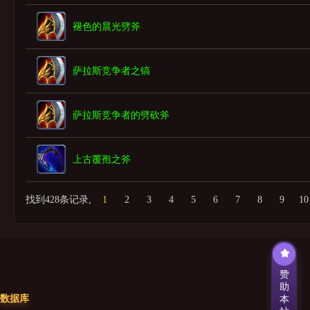
褪色的晨光劈斧
萨拉斯竞争者之镐
萨拉斯竞争者的劈砍斧
上古覆孢之斧
找到428条记录,
1
2
3
4
5
6
7
8
9
10
赞
助
数据库
本