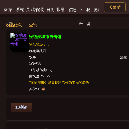
登录
页
据
系统
具
赋/配装
日历
拟器
信息
下
秘
统计
库
堡
境
物品信息
查询
安德麦城市震击钳
物品等级： 1
绑定至战团
双手
法杖
1点伤害
（每秒伤害0.3）
耐久度 25 / 25
”这柄震击钳能展现出你作为市民的骄傲。“
卖价:
11
3D浏览