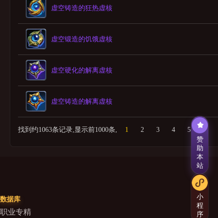
虚空铸造的狂热虚核
虚空锻造的饥饿虚核
虚空硬化的解离虚核
虚空铸造的解离虚核
找到约1063条记录,显示前1000条,
1
2
3
4
5
6
赞
助
本
站
小
数据库
程
职业专精
序