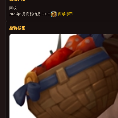
商栈
2025年5月商栈物品,550个
商贩标币
坐骑截图