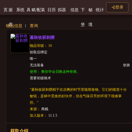
登录
页
据
系统
具
赋/配装
日历
拟器
信息
下
秘
统计
库
堡
境
物品信息
查询
暮秋收获刺猬
物品等级： 10
拾取后绑定
唯一
无法装备
坐骑
使用： 教你学会召唤这种坐骑。
需要初级骑术
“暮秋收获刺猬精于在凉爽的时节里嗅闻食物。它们的嗅觉十分
敏锐，是林中觅食的好伙伴，但在气味芬芳的环境下很难掌
控。”
来源：
商栈
加入版本：
11.1.5
获取介绍