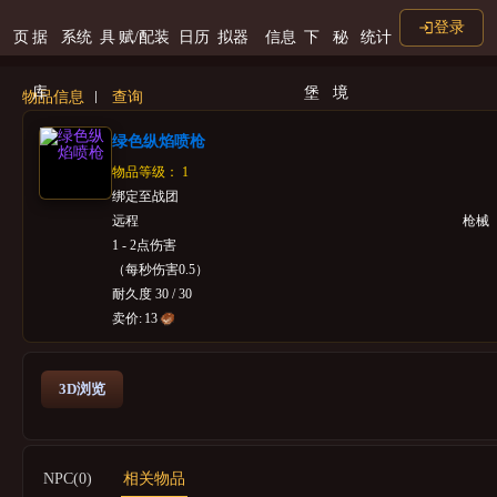
登录
页
据
系统
具
赋/配装
日历
拟器
信息
下
秘
统计
库
堡
境
物品信息
查询
绿色纵焰喷枪
物品等级： 1
绑定至战团
远程
枪械
1 - 2点伤害
（每秒伤害0.5）
耐久度 30 / 30
卖价:
13
3D浏览
NPC(0)
相关物品