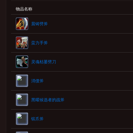
物品名称
晨铸劈斧
蛮力手斧
灵魂枯萎劈刀
消债斧
黑曜候选者的战斧
镔爪斧