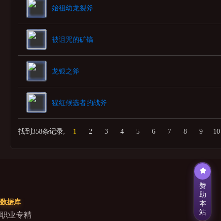
始祖幼龙裂斧
被诅咒的矿镐
龙银之斧
猩红候选者的战斧
找到358条记录,
1
2
3
4
5
6
7
8
9
10
赞
助
数据库
本
站
职业专精