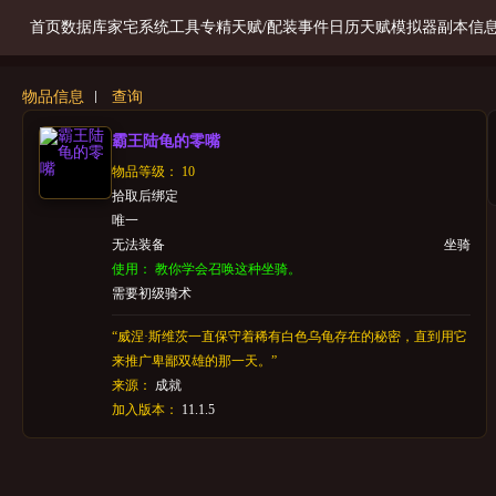
首页
数据库
家宅系统
工具
专精天赋/配装
事件日历
天赋模拟器
副本信
物品信息
查询
霸王陆龟的零嘴
物品等级： 10
拾取后绑定
唯一
无法装备
坐骑
使用： 教你学会召唤这种坐骑。
需要初级骑术
“威涅·斯维茨一直保守着稀有白色乌龟存在的秘密，直到用它
来推广卑鄙双雄的那一天。”
来源：
成就
加入版本：
11.1.5