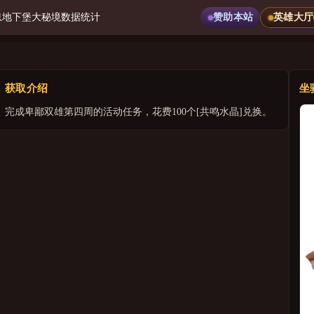
息
地下堡
大秘境
数据统计
赞助本站
英雄大厅
获取介绍
坐
完成卑鄙双雄第四周的活动任务，花费100个[
共鸣水晶]
兑换。