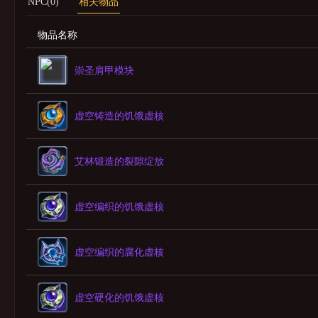
NPC(0)
相关物品
物品名称
崇圣肩甲模块
虚空铸造的饥饿虚核
艾林锻造的裂隙绽放
虚空编织的饥饿虚核
虚空编织的腐化虚核
虚空硬化的饥饿虚核