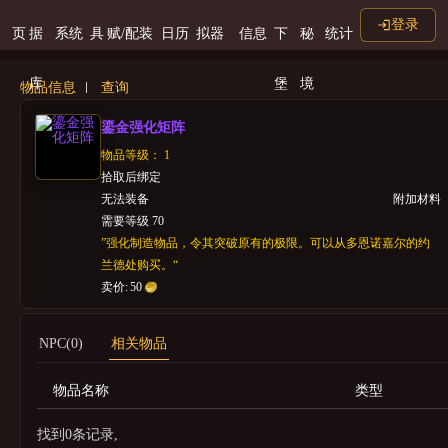
登录
页
据
系统
具
赋/配装
日历
拟器
信息
下
秘
统计
库
堡
境
物品信息
查询
鎏金强化矩阵
物品等级： 1
拾取后绑定
无法装备
附加材料
需要等级 70
”强化制造物品，令其突破原有的极限。可以从多恩诺嘉尔的约
兰德处购买。“
卖价:
50
NPC(0)
相关物品
物品名称
类型
找到0条记录,