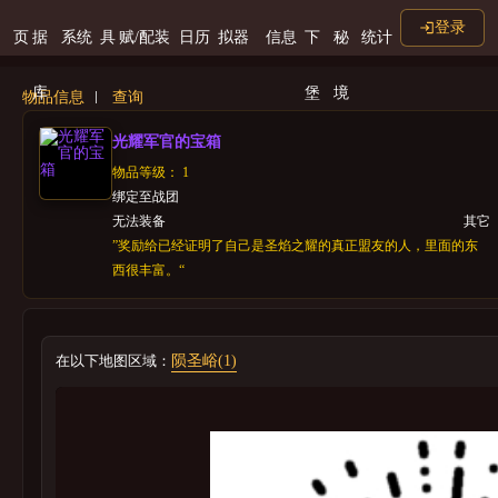
登录
页
据
系统
具
赋/配装
日历
拟器
信息
下
秘
统计
库
堡
境
物品信息
查询
光耀军官的宝箱
物品等级： 1
绑定至战团
无法装备
其它
”奖励给已经证明了自己是圣焰之耀的真正盟友的人，里面的东
西很丰富。“
在以下地图区域：
陨圣峪(1)