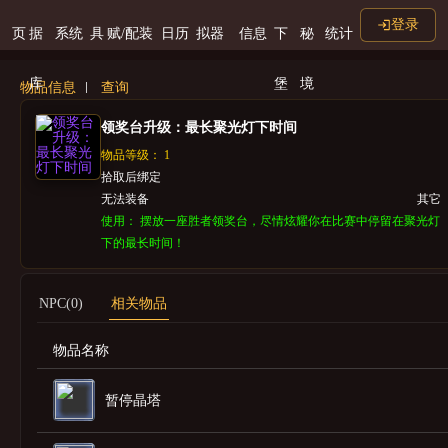
登录
页
据
系统
具
赋/配装
日历
拟器
信息
下
秘
统计
库
堡
境
物品信息
查询
领奖台升级：最长聚光灯下时间
物品等级： 1
拾取后绑定
无法装备
其它
使用： 摆放一座胜者领奖台，尽情炫耀你在比赛中停留在聚光灯
下的最长时间！
NPC(0)
相关物品
物品名称
暂停晶塔