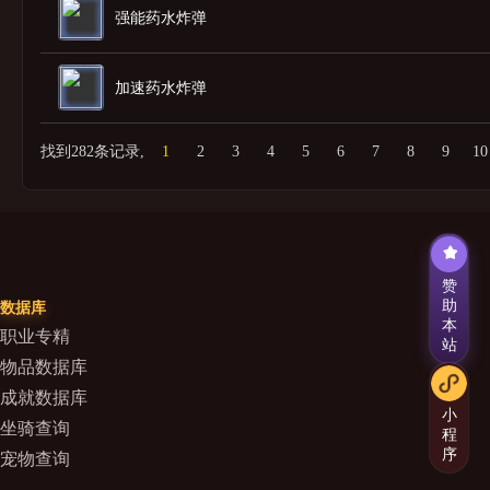
强能药水炸弹
加速药水炸弹
找到282条记录,
1
2
3
4
5
6
7
8
9
10
赞
助
数据库
本
职业专精
站
物品数据库
成就数据库
小
坐骑查询
程
序
宠物查询