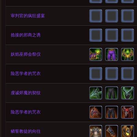
审判官的疯狂盛宴
捻接的邪商之诱
妖焰巫师会祭仪
险恶学者的咒衣
虔诚烬魔的契纹
险恶学者的咒衣
鳞誓教徒的向往