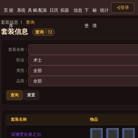
登录
页
据
系统
具
赋/配装
日历
拟器
信息
下
秘
统计
套装信息
查询
库
堡
境
套装信息
查询 · 72
套装名称：
职业：
类型：
品质：
查询
重置
套装名称
物品
深渊焚化者之治