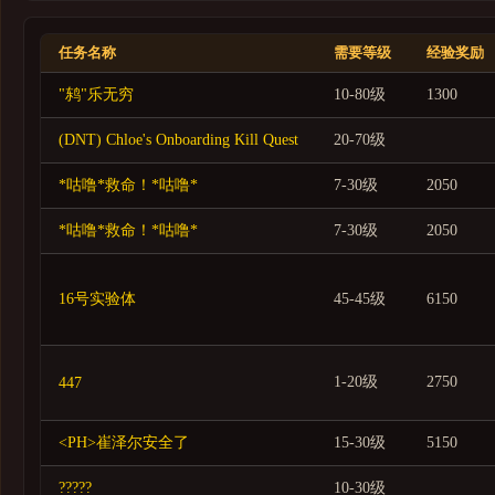
卡利姆多
东部王国
任务名称
需要等级
经验奖励
无尽之海
"鸫"乐无穷
10-80级
1300
家宅
战场
(DNT) Chloe's Onboarding Kill Quest
20-70级
节日
*咕噜*救命！*咕噜*
7-30级
2050
职业
*咕噜*救命！*咕噜*
7-30级
2050
专业技能
组队
16号实验体
45-45级
6150
PvP
团队
1-20级
2750
447
地下城
<PH>崔泽尔安全了
15-30级
5150
传说
英雄
?????
10-30级