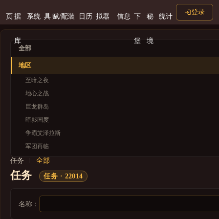
登录
页
据
系统
具
赋/配装
日历
拟器
信息
下
秘
统计
库
堡
境
全部
地区
至暗之夜
地心之战
巨龙群岛
暗影国度
争霸艾泽拉斯
军团再临
德拉诺
任务
全部
任务
潘达利亚
任务 · 22014
大漩涡
诺森德
名称：
外域