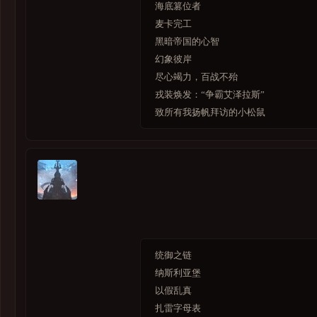
重访恩佐斯的幻象
海底篡位者
游学探奇
麦卡完工
狩猎
黑暗帝国的心智
幻象彼岸
幻境新生：潘达利亚
尽心竭力，百战不殆
军团再临：幻境新生
戎装焕发：“争霸艾泽拉斯”
致所有我扬帆拜访的小松鼠
公会
光辉事迹
绝版
统御之链
纳斯利亚堡
以假乱真
扎雷字母表