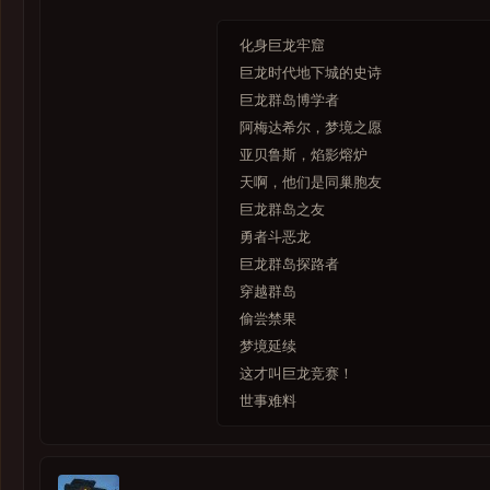
化身巨龙牢窟
巨龙时代地下城的史诗
巨龙群岛博学者
阿梅达希尔，梦境之愿
亚贝鲁斯，焰影熔炉
天啊，他们是同巢胞友
巨龙群岛之友
勇者斗恶龙
巨龙群岛探路者
穿越群岛
偷尝禁果
梦境延续
这才叫巨龙竞赛！
世事难料