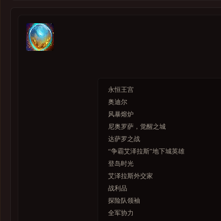
宠物对战
藏品
特色更新
银色锦标赛
托尔巴拉德
潘达利亚场景战役
永恒王宫
试炼场
奥迪尔
德拉诺要塞
风暴熔炉
军团再临职业大厅
尼奥罗萨，觉醒之城
海岛探险
达萨罗之战
军事行动
“争霸艾泽拉斯”地下城英雄
艾泽拉斯之心
登岛时光
恩佐斯的幻象
艾泽拉斯外交家
托加斯特
战利品
盟约圣所
探险队领袖
驭空术
全军协力