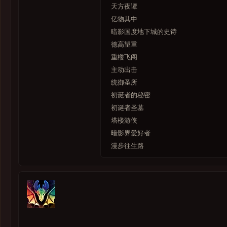
天方夜谭
亿物其中
暗影国度地下城的史诗
德高望重
重楼飞阁
主动出击
统御圣所
初诞者的秘密
初诞者圣墓
塔楼游侠
暗影界爱好者
漫步往生路