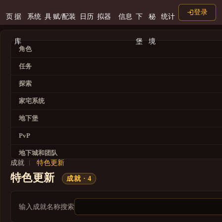
登录
页
据
系统
具
赋/配装
日历
拟器
信息
下
秘
统计
库
堡
境
角色
任务
探索
家宅系统
地下堡
PvP
地下城和团队
成就
特色更新
专业
特色更新
成就 · 4
声望
世界事件
输入成就名称搜索