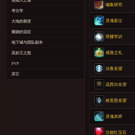
熊猫人之谜
编集研究
考古学
灵魂薪尘
大地的裂变
燃烧的远征
塔楼学识
地下城与团队副本
感激之礼
巫妖王之怒
PVP
法夜名望
其它
温西尔名望
格里恩名望
灵魂灰烬
注能红宝石