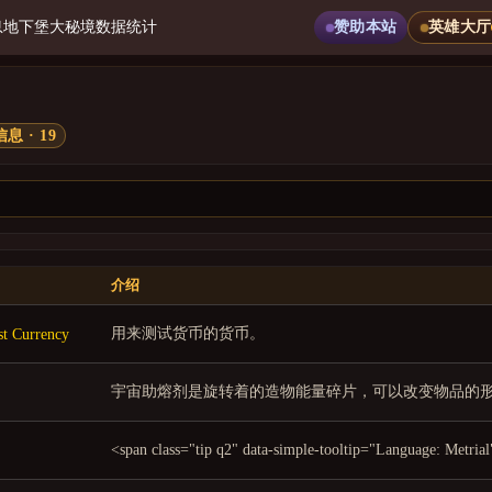
息
地下堡
大秘境
数据统计
赞助本站
英雄大厅
息 · 19
介绍
用来测试货币的货币。
t Currency
宇宙助熔剂是旋转着的造物能量碎片，可以改变物品的
<span class="tip q2" data-simple-toolti