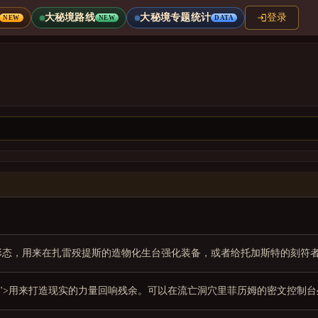
大秘境路线
大秘境专题统计
登录
NEW
NEW
DATA
形态，用来在扎雷殁提斯的造物化生台强化装备，或者给托加斯特的刻符
p="Language: Metrial">用来打造现实的力量回响残余。可以在流亡洞穴里菲历姆的密文控