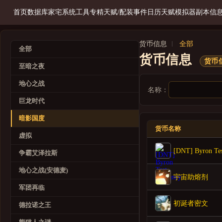
首页
数据库
家宅系统
工具
专精天赋/配装
事件日历
天赋模拟器
副本信
货币信息
全部
全部
货币信息
货币信
至暗之夜
地心之战
名称：
巨龙时代
暗影国度
货币名称
虚拟
[DNT] Byron Tes
争霸艾泽拉斯
地心之战(安德麦)
宇宙助熔剂
军团再临
初诞者密文
德拉诺之王