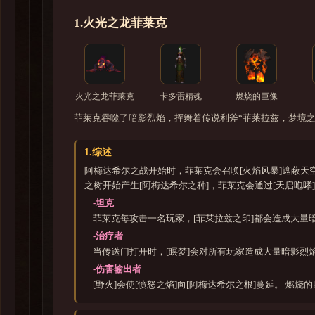
1.火光之龙菲莱克
火光之龙菲莱克
卡多雷精魂
燃烧的巨像
菲莱克吞噬了暗影烈焰，挥舞着传说利斧“菲莱拉兹，梦境
1.综述
阿梅达希尔之战开始时，菲莱克会召唤[火焰风暴]遮蔽天空
之树开始产生[阿梅达希尔之种]，菲莱克会通过[天启咆哮
-坦克
菲莱克每攻击一名玩家，[菲莱拉兹之印]都会造成大量暗
-治疗者
当传送门打开时，[瞑梦]会对所有玩家造成大量暗影烈焰
-伤害输出者
[野火]会使[愤怒之焰]向[阿梅达希尔之根]蔓延。 燃