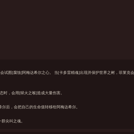
会试图[腐蚀]阿梅达希尔之心。 当[卡多雷精魂]出现并保护世界之树，菲莱克会
态时，会用[狱火之喉]造成大量伤害。
达希尔后，会把自己的生命值转移给阿梅达希尔。
下一群尖叫之魂。