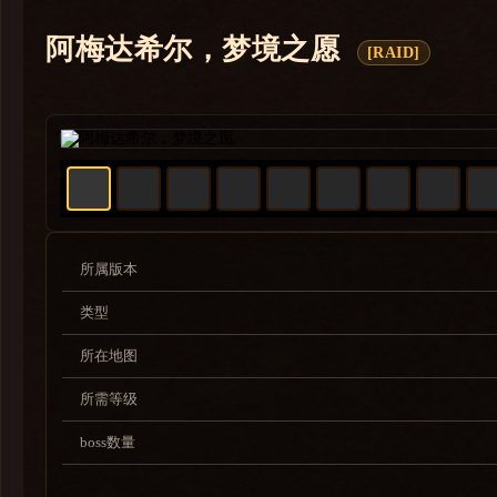
巨龙群岛
化身巨龙牢窟
阿梅达希尔，梦境之愿
[RAID]
亚贝鲁斯，焰影熔炉
阿梅达希尔，梦境之愿
暗影国度
争霸艾泽拉斯
军团再临
德拉诺之王
所属版本
熊猫人之谜
类型
大地的裂变
所在地图
巫妖王之怒
所需等级
燃烧的远征
boss数量
经典旧世