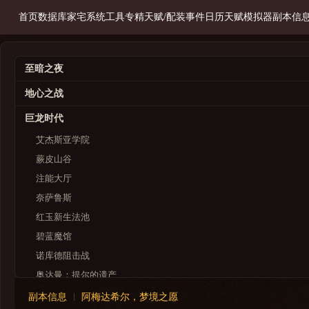
首页
数据库
家宅系统
工具
专精天赋/配装
事件日历
天赋模拟器
副本信
至暗之夜
地心之战
巨龙时代
艾杰斯亚学院
蕨皮山谷
注能大厅
奈萨鲁斯
红玉新生法池
碧蓝魔馆
诺库德阻击战
奥达曼：提尔的遗产
永恒黎明
副本信息
阿梅达希尔，梦境之愿