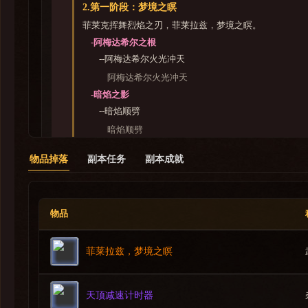
2.第一阶段：梦境之瞑
菲莱克挥舞烈焰之刃，菲莱拉兹，梦境之瞑。
-阿梅达希尔之根
--阿梅达希尔火光冲天
阿梅达希尔火光冲天
-暗焰之影
--暗焰顺劈
暗焰顺劈
--菲莱拉兹之焰
物品掉落
副本任务
副本成就
菲莱拉兹之焰
-火焰风暴
--愤怒之焰
物品
愤怒之焰
--野火
菲莱拉兹，梦境之瞑
野火
-野火
--愤怒之焰
天顶减速计时器