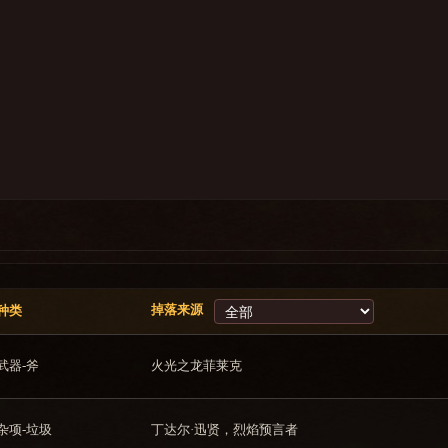
掉落来源
种类
武器-斧
火光之龙菲莱克
杂项-垃圾
丁达尔·迅贤，烈焰预言者