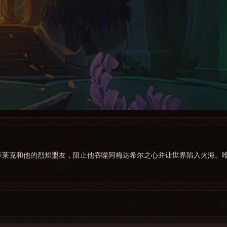
菲莱克和他的烈焰盟友，阻止他吞噬阿梅达希尔之心并让世界陷入火海。