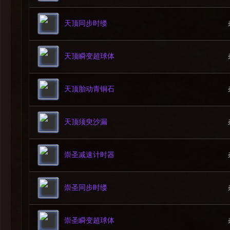
愤怒之焰
-瞑梦
天顶同步时缕
--黑烬
黑烬
--烧尽
天顶瞬变超球体
烧尽
-爆焰
天顶胎动青铜石
-燃烧领域
--烈燃
烈燃
天顶须臾沙漏
-菲莱拉兹之咬
--菲莱拉兹之印
崇圣减速计时器
菲莱拉兹之印
--菲莱拉兹之焰
菲莱拉兹之焰
崇圣同步时缕
-掠袭成性
崇圣瞬变超球体
3.阶段转换：阿梅达希尔的危难