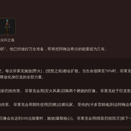
尖叫之魂
之瞑”。他已经做好万全准备，即将把阿梅达希尔的能量据为己有。
。每次菲莱克施放[野火]，[愤怒之焰]都会扩散。当生命值降至70%时，菲莱克
]释放化身巨龙的全部力量。
影烈焰伤害。 菲莱克会用[宏火风暴]召唤两个燃烧的巨像。 菲莱克处于巨龙形
伤害。 菲莱克会周期性使用[烈燃]点燃玩家。 受伤的[卡多雷精魂]到达阿梅
烧的巨像会在达到100点能量时，施放[爆裂核心]。 菲莱克会用[暗影烈焰毁灭]留