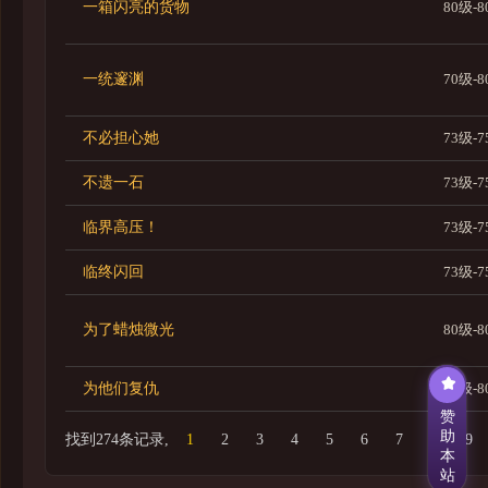
一箱闪亮的货物
80级-
一统邃渊
70级-
不必担心她
73级-
不遗一石
73级-
临界高压！
73级-
临终闪回
73级-
为了蜡烛微光
80级-
为他们复仇
80级-
赞
助
找到274条记录,
1
2
3
4
5
6
7
8
9
本
站