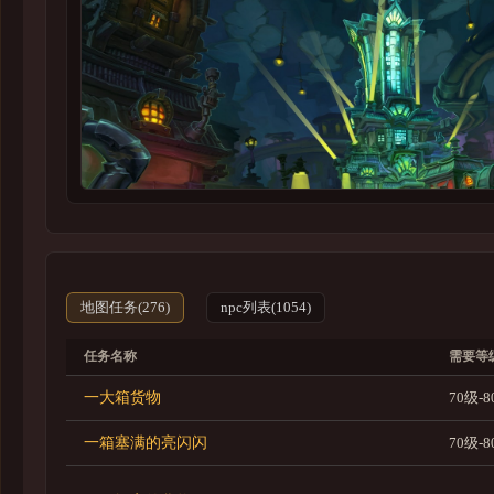
家宅
战场
地图任务(276)
npc列表(1054)
任务名称
需要等
一大箱货物
70级-
一箱塞满的亮闪闪
70级-