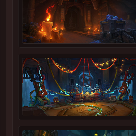
巨龙群岛
暗影国度
争霸艾泽拉斯
军团再临
德拉诺
潘达利亚
大漩涡
诺森德
外域
卡利姆多
东部王国
无尽之海