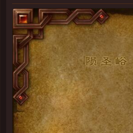
千丝之城
异狂深渊
喧鸣深窟
陨圣峪
卡雷什
塔扎维什-帷纱集市
法力熔炉：欧米伽: 卡雷什废土
虚空之痕洞窟
安德麦
情景
暗焰裂口
真菌之愚
丝菌师洞穴