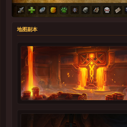
地匍矿洞
克莱格瓦之眠
泽克维尔的巢穴
地图副本
水能堡
恐惧陷坑
飞掠裂口
夜幕圣所
螺旋织纹
塔克-雷桑深渊
幽暗要塞
艾拉-卡拉，回响之城: 回响眺望台
无底沉穴
解放安德麦
虚空之锋庇护所