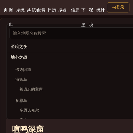
登录
页
据
系统
具
赋/配装
日历
拟器
信息
下
秘
统计
库
堡
境
至暗之夜
地心之战
卡兹阿加
海妖岛
被遗忘的宝库
多恩岛
多恩诺嘉尔
榭台
喧鸣深窟
艾基-卡赫特