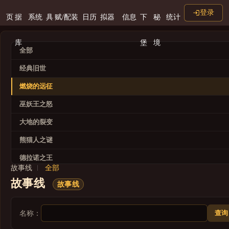
登录
页
据
系统
具
赋/配装
日历
拟器
信息
下
秘
统计
库
堡
境
全部
经典旧世
燃烧的远征
巫妖王之怒
大地的裂变
熊猫人之谜
德拉诺之王
故事线
全部
军团再临
故事线
故事线
争霸艾泽拉斯
暗影国度
查询
名称：