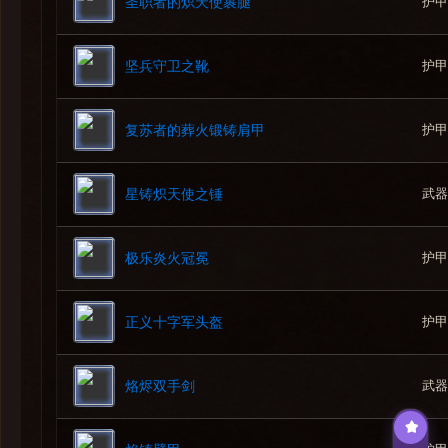
护甲
圣职者的炽天使裹腿
火球术
护甲
坚兵守卫之靴
护甲
复苏者的葬火锻铸肩甲
2.隐修院长穆普雷
武器
星铸炽天使之锤
护甲
极乐炎火冠冕
阿拉希新兵
隐修院长穆普
雷
护甲
正义十字军头盔
隐修院长哈尔希·穆普雷指导建造了圣焰隐修院，在此深思
1.综述
武器
烙烬双手剑
隐修院长穆普雷利用[神圣烈焰]的力量摧毁敌人，降下净涤
-坦克
隐修院长穆普雷受到[心灵之火]影响时会造成更高的神圣