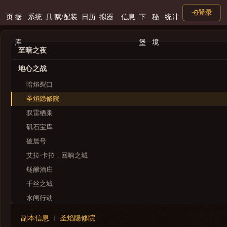
登录
页
据
系统
具
赋/配装
日历
拟器
信息
下
秘
统计
库
堡
境
至暗之夜
地心之战
暗焰裂口
圣焰隐修院
驭雷栖巢
矶石宝库
破晨号
艾拉-卡拉，回响之城
燧酿酒庄
千丝之城
水闸行动
奥尔达尼生态圆顶
副本信息
圣焰隐修院
尼鲁巴尔王宫