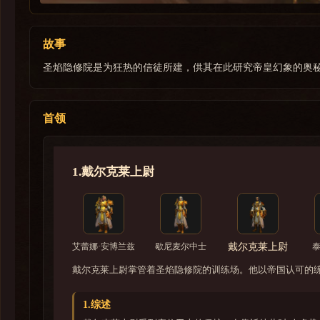
故事
圣焰隐修院是为狂热的信徒所建，供其在此研究帝皇幻象的奥
首领
1.戴尔克莱上尉
艾蕾娜·安博兰兹
歇尼麦尔中士
戴尔克莱上尉
泰
戴尔克莱上尉掌管着圣焰隐修院的训练场。他以帝国认可的
1.综述