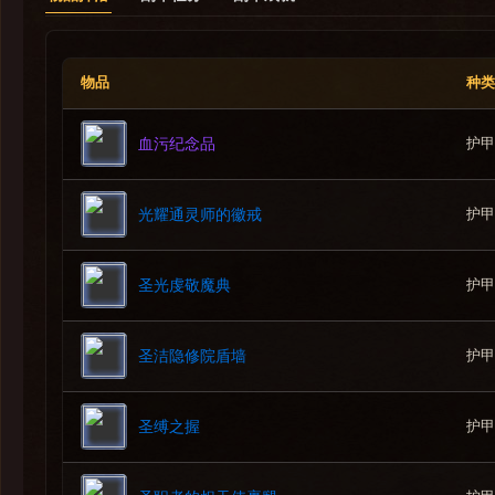
3.亲信卫士
-人多势众
物品
种类
-命运与共
-艾蕾娜·安博兰兹
--圣光烁辉
护甲
血污纪念品
圣光烁辉
--神圣审判
护甲
光耀通灵师的徽戒
神圣审判
-歇尼麦尔中士
--蛮力重击
护甲
圣光虔敬魔典
蛮力重击
--跃进打击
护甲
圣洁隐修院盾墙
跃进打击
-泰纳·杜尔玛
--余烬风暴
护甲
圣缚之握
余烬风暴
--火球术