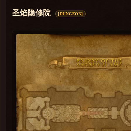
卡兹阿加
圣焰隐修院
[DUNGEON]
解放安德麦
法力熔炉：欧米伽
巨龙时代
暗影国度
争霸艾泽拉斯
军团再临
德拉诺之王
熊猫人之谜
大地的裂变
巫妖王之怒
燃烧的远征
经典旧世