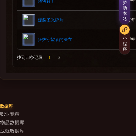
护甲
焰铸臂甲
赞
-伤害输出者
助
[圣光屏障]存在时，隐修院长穆普雷会造成不断提高的神
本
站
护甲
爆裂圣光碎片
-治疗者
隐修院长穆普雷受到[心灵之火]影响时会造成更高的神圣
-坦克
小
护甲
狂热守望者的法衣
隐修院长穆普雷受到[心灵之火]影响时会造成更高的神圣
程
序
-伤害输出者
[圣光屏障]存在时，隐修院长穆普雷会造成不断提高的神
找到23条记录,
1
2
-治疗者
隐修院长穆普雷受到[心灵之火]影响时会造成更高的神圣
2.隐修院长穆普雷
-圣光屏障
--拥抱圣光
数据库
拥抱圣光
职业专精
-神圣烈焰
物品数据库
--神圣之地
成就数据库
神圣之地