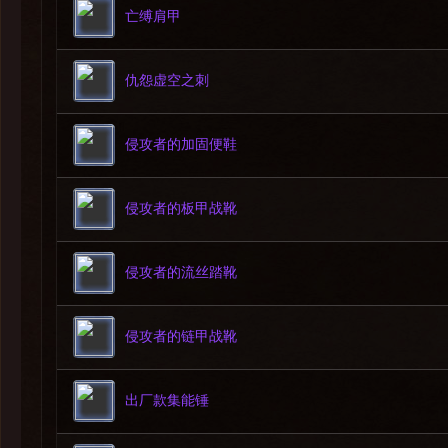
亡缚肩甲
5.碎壳
-水晶覆体
仇怨虚空之刺
6.震波猛击
-结晶震荡波
侵攻者的加固便鞋
侵攻者的板甲战靴
侵攻者的流丝踏靴
2.集能哨兵
侵攻者的链甲战靴
出厂款集能锤
集能哨兵
无常具象
集能哨兵在法力熔炉：欧米伽的巨构中往来巡视，确保破碎