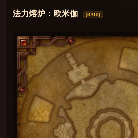
卡兹阿加
法力熔炉：欧米伽
[RAID]
解放安德麦
法力熔炉：欧米伽
巨龙时代
暗影国度
争霸艾泽拉斯
军团再临
德拉诺之王
熊猫人之谜
大地的裂变
巫妖王之怒
燃烧的远征
经典旧世