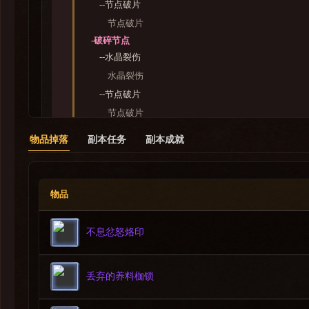
--节点破片
节点破片
-破碎节点
--水晶裂伤
水晶裂伤
--节点破片
节点破片
-虚空注能节点
物品掉落
副本任务
副本成就
--节点破片
节点破片
--虚无吞噬
物品
虚无吞噬
-结晶过载
不息忿怒烙印
-折射熵变
3.结晶震荡波
丢弃的养料枷锁
4.粉碎抽打