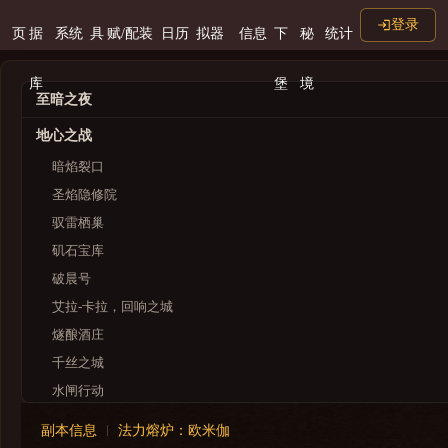
登录
页
据
系统
具
赋/配装
日历
拟器
信息
下
秘
统计
库
堡
境
至暗之夜
地心之战
暗焰裂口
圣焰隐修院
驭雷栖巢
矶石宝库
破晨号
艾拉-卡拉，回响之城
燧酿酒庄
千丝之城
水闸行动
奥尔达尼生态圆顶
副本信息
法力熔炉：欧米伽
尼鲁巴尔王宫