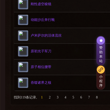
刚性虚空棱镜
1.综述
[奥能矩阵湮灭器]会使得所有接触到它的非能量物体[灰飞烟
动能沙丘奔行靴
-伤害输出者
[具现矩阵]会留下一个[错位矩阵]。 [净化闪电]在集
-治疗者
卢米萨尔的活体流丝
在[协议：净化]期间，集能哨兵会使用[净化闪电]造成
-坦克
赞
[湮灭奥能重炮]会对冲击点附近的玩家造成大量伤害。 
原初光子军刀
助
本
站
2.相位闪现
原子相位腰带
小
3.奥能矩阵湮灭器
程
-灰飞烟灭
吞噬诸界之核
序
-奥术辐射
找到119条记录,
1
2
3
4
5
6
7
8
4.奥术闪电