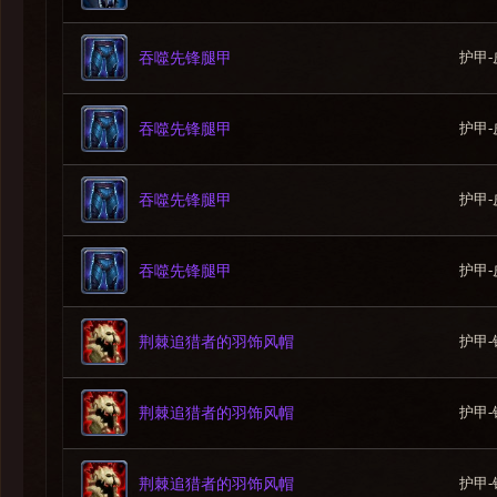
-伤害输出者
[晨狂光晕]会对受其影响玩家周围的区域造成中等伤害。 
护甲-
吞噬先锋腿甲
2.辉耀炙焰
-辉耀余烬
护甲-
吞噬先锋腿甲
3.光耀破甲
-致盲裂隙
护甲-
吞噬先锋腿甲
4.晨狂光晕
护甲-
吞噬先锋腿甲
5.晨火吐息
护甲-
荆棘追猎者的羽饰风帽
护甲-
荆棘追猎者的羽饰风帽
3.普雷达萨斯
护甲-
荆棘追猎者的羽饰风帽