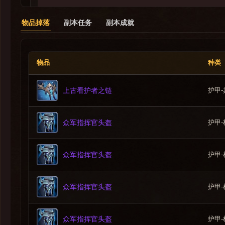
物品掉落
副本任务
副本成就
2.鲁阿夏尔
物品
种类
护甲-
上古看护者之链
鲁阿夏尔
护甲-
众军指挥官头盔
虽然永歌森林的光绽灭绝了大量的本地野生动物，但也有少
护甲-
众军指挥官头盔
1.综述
鲁阿夏尔带着如神灵般的狂乱攻击敌人，凭借[光耀破甲]从
-治疗者
护甲-
众军指挥官头盔
[晨狂光晕]会对受其影响玩家周围的区域造成中等伤害。 
-坦克
[晨火吐息]会对主目标前方的锥形区域造成大量光辉伤害。
护甲-
众军指挥官头盔