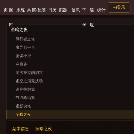
登录
页
据
系统
具
赋/配装
日历
拟器
信息
下
秘
统计
库
堡
境
至暗之夜
风行者之塔
魔导师平台
密谋小径
夺目谷
纳洛拉克的洞穴
虚空之痕竞技场
迈萨拉洞窟
节点希纳斯
虚影尖塔
至暗之夜
梦境裂隙
副本信息
至暗之夜
进军奎尔丹纳斯