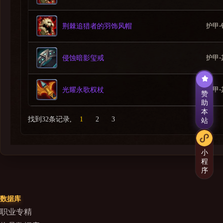
护甲-
荆棘追猎者的羽饰风帽
普雷达萨斯
护甲-
侵蚀暗影玺戒
普雷达萨斯在荒野中潜行猎食，吞噬了大量翻腾的虚影风暴
1.综述
护甲-
光耀永歌权杖
赞
普雷达萨斯在戈金深坑中横行霸道，用[反刍]将他刚吃下的
助
-坦克
本
找到32条记录,
1
2
3
站
[反刍]会将普雷达萨斯之前吃下的食物喷向玩家进行攻击
-伤害输出者
[震地猛击]会击退玩家和普雷达萨斯之前吃下的食物，造
小
-治疗者
程
反刍的血爪会周期性获得[野兽之怒]，造成的伤害提高。
序
2.吞噬
数据库
职业专精
3.反刍