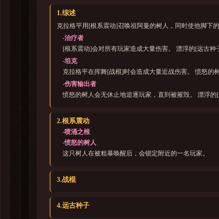
1.综述
克拉格平用[根系震动]召唤祖阿曼的树人，同时使他脚下的
-治疗者
[根系震动]会对所有玩家造成大量伤害。 漂浮的[远古
-坦克
克拉格平在挥舞[战棍]时会造成大量近战伤害。 愤怒
-伤害输出者
愤怒的树人会无休止地追逐玩家，直到被摧毁。 漂浮的
2.根系震动
-喷涌之根
-愤怒的树人
这只树人在被粗暴唤醒后，会锁定附近的一名玩家。
3.战棍
4.远古种子