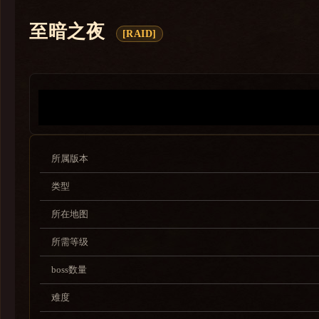
孢陨幽境
至暗之夜
[RAID]
地心之战
巨龙时代
暗影国度
争霸艾泽拉斯
军团再临
所属版本
德拉诺之王
类型
熊猫人之谜
所在地图
大地的裂变
巫妖王之怒
所需等级
燃烧的远征
boss数量
经典旧世
难度