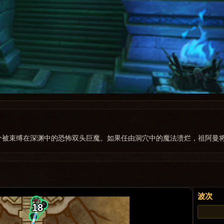
个被束缚在深渊中的恐怖双头巨魔。如果任由洞穴中的魔法溃烂，祖阿曼