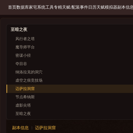
首页
数据库
家宅系统
工具
专精天赋/配装
事件日历
天赋模拟器
副本信
至暗之夜
风行者之塔
魔导师平台
密谋小径
夺目谷
纳洛拉克的洞穴
虚空之痕竞技场
迈萨拉洞窟
节点希纳斯
虚影尖塔
至暗之夜
梦境裂隙
副本信息
迈萨拉洞窟
进军奎尔丹纳斯