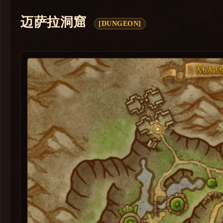
孢陨幽境
迈萨拉洞窟
[DUNGEON]
地心之战
巨龙时代
暗影国度
争霸艾泽拉斯
军团再临
德拉诺之王
熊猫人之谜
大地的裂变
巫妖王之怒
燃烧的远征
经典旧世