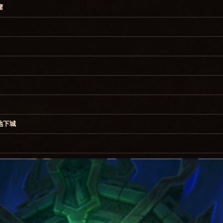
窟
地下城