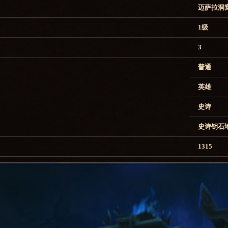
迈萨拉洞
1级
3
普通
英雄
史诗
史诗钥石
1315