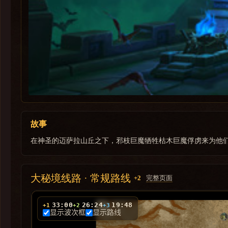
故事
在神圣的迈萨拉山丘之下，邪枝巨魔牺牲枯木巨魔俘虏来为他
大秘境线路 · 常规路线
完整页面
+2