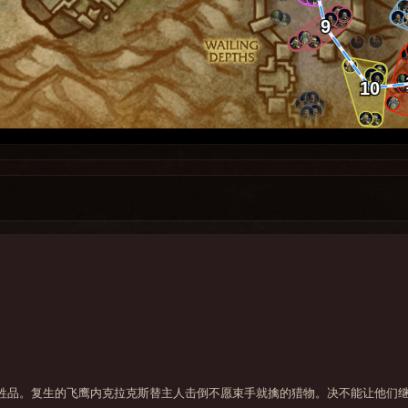
牲品。复生的飞鹰内克拉克斯替主人击倒不愿束手就擒的猎物。决不能让他们