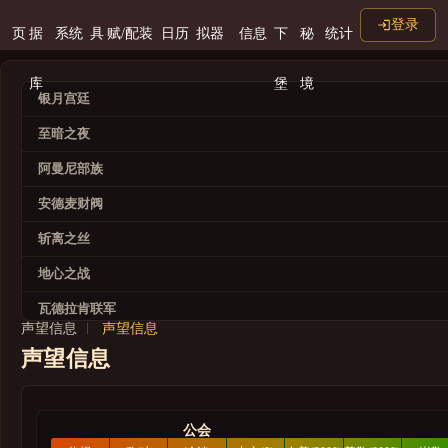
登录
页
据
系统
具
赋/配装
日历
拟器
信息
下
秘
统计
库
堡
境
银月宫廷
至暗之夜
阿曼尼部族
安德麦财阀
斩离之丝
地心之战
瓦德拉肯联军
声望信息
声望信息
龙鳞探险队
声望信息
巨龙时代
灰烬王庭
公会