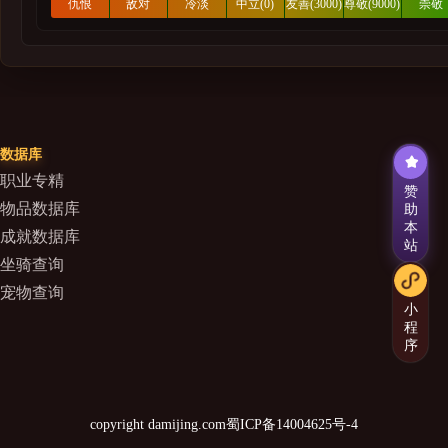
暗影国度
仇恨
敌对
冷淡
中立(0)
友善(3000)
尊敬(9000)
崇敬
(-42000)
(-6000)
(-3000)
(21000
争霸艾泽拉斯
军团再临
德拉诺之王
垂钓翁
数据库
阡陌客
职业专精
赞
物品数据库
助
熊猫人之谜
本
成就数据库
公会
站
坐骑查询
大地的裂变
宠物查询
小
经典旧世
程
序
巫妖王之怒
部落先遣军
联盟先遣军
copyright damijing.com
蜀ICP备14004625号-4