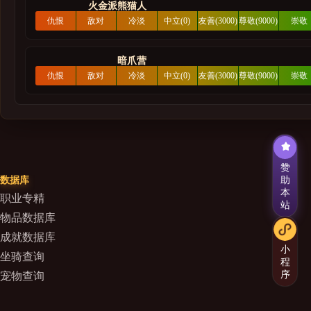
燃烧的远征
火金派熊猫人
仇恨
敌对
冷淡
中立(0)
友善(3000)
尊敬(9000)
崇敬
部落军队
(-42000)
(-6000)
(-3000)
(21000
联盟部队
暗爪营
仇恨
敌对
冷淡
中立(0)
友善(3000)
尊敬(9000)
崇敬
联盟
(-42000)
(-6000)
(-3000)
(21000
部落
赞
助
数据库
本
职业专精
站
物品数据库
成就数据库
小
坐骑查询
程
序
宠物查询