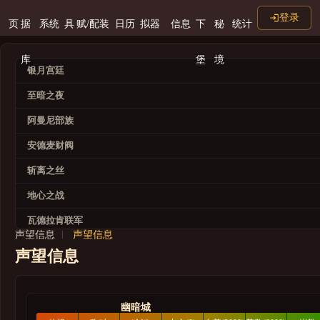
登录
页
据
系统
具
赋/配装
日历
拟器
信息
下
秘
统计
库
堡
境
银月宫廷
至暗之夜
阿曼尼部族
安德麦财阀
斩离之丝
地心之战
瓦德拉肯联军
声望信息
声望信息
龙鳞探险队
声望信息
巨龙时代
灰烬王庭
幽暗城